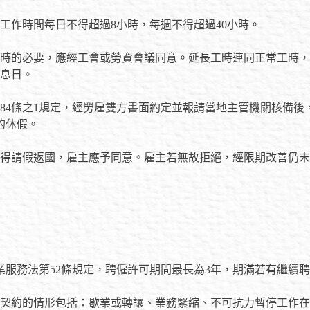
工作時間每日不得超過8小時，每週不得超過40小時。
時的必要，應經工會或勞資會議同意。延長工時連同正常工時，一
休息日。
84條之1規定，經勞雇雙方書面約定並報請當地主管機關核備後
的休假。
得請假返國，雇主應予同意。雇主若無故拒絕，經限期改善仍未改
業服務法第52條規定，聘僱許可期間最長為3年，期滿若有繼續
契約的情形包括：歇業或轉讓、業務緊縮、不可抗力暫停工作在