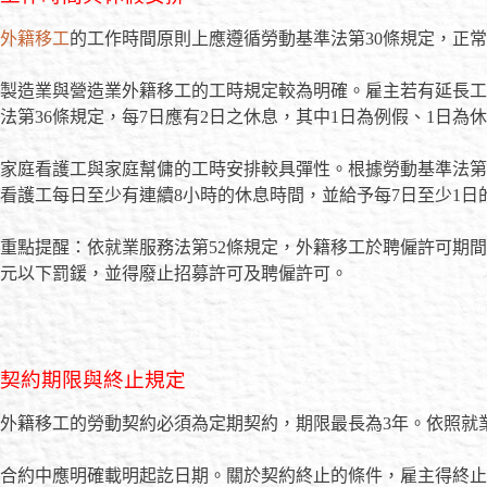
外籍移工
的工作時間原則上應遵循勞動基準法第30條規定，正常
製造業與營造業外籍移工的工時規定較為明確。雇主若有延長工
法第36條規定，每7日應有2日之休息，其中1日為例假、1日為
家庭看護工與家庭幫傭的工時安排較具彈性。根據勞動基準法第
看護工每日至少有連續8小時的休息時間，並給予每7日至少1日
重點提醒：依就業服務法第52條規定，外籍移工於聘僱許可期間
元以下罰鍰，並得廢止招募許可及聘僱許可。
契約期限與終止規定
外籍移工的勞動契約必須為定期契約，期限最長為3年。依照就
合約中應明確載明起訖日期。關於契約終止的條件，雇主得終止