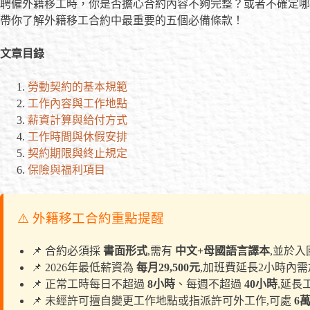
聘僱外籍移工時，你是否擔心合約內容不夠完整？或者不確定哪
帶你了解外籍移工合約中最重要的五個必備條款！
文章目錄
勞動契約的基本規範
工作內容與工作地點
薪資計算與給付方式
工作時間與休假安排
契約期限與終止規定
保險與福利項目
⚠️ 外籍移工合約重點提醒
📌 合約必須採
書面形式
,需有
中文+母國語言譯本
,並於
📌 2026年最低薪資為
每月29,500元
,加班費延長2小時內
📌 正常工時每日不超過
8小時
、每週不超過
40小時
,延長
📌 未經許可擅自變更工作地點或指派許可外工作,可處
6