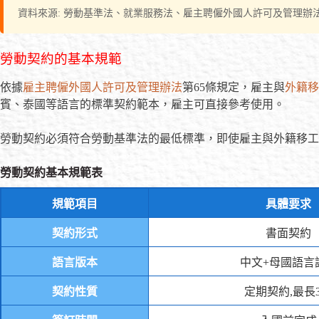
資料來源: 勞動基準法、就業服務法、雇主聘僱外國人許可及管理辦
勞動契約的基本規範
依據
雇主聘僱外國人許可及管理辦法
第65條規定，雇主與
外籍移
賓、泰國等語言的標準契約範本，雇主可直接參考使用。
勞動契約必須符合勞動基準法的最低標準，即使雇主與外籍移工
勞動契約基本規範表
規範項目
具體要求
契約形式
書面契約
語言版本
中文+母國語言
契約性質
定期契約,最長