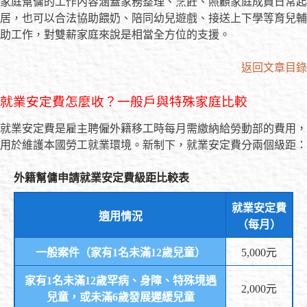
家庭幫傭的工作內容涵蓋家務整理、烹飪、照顧家庭成員日常起
居，也可以合法協助餵奶、陪同幼兒遊戲、接送上下學等育兒輔
助工作，對雙薪家庭來說是相當全方位的支援。
返回文章目錄
就業安定費怎麼收？一般戶與特殊家庭比較
就業安定費是雇主聘僱外籍移工時每月需繳納給勞動部的費用，
用於維護本國勞工就業環境。新制下，就業安定費分兩個級距：
外籍幫傭申請就業安定費級距比較表
就業安定費
適用情況
（每月）
一般案件（家有1名未滿12歲兒童）
5,000元
家有1名未滿12歲罕病、身障、特殊境遇
2,000元
兒童，或未滿6歲發展遲緩兒童