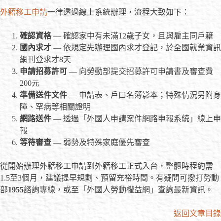
外籍移工申請
一律透過線上系統辦理，流程大致如下：
確認資格
— 確認家中有未滿12歲子女，且與雇主同戶籍
國內求才
— 依規定先辦理國內求才登記，於全國就業資訊
網刊登求才8天
申請招募許可
— 向勞動部提交招募許可申請書及審查費
200元
準備送件文件
— 申請表、戶口名簿影本；特殊情況另附身
障、罕病等相關證明
網路送件
— 透過「外國人申請案件網路申報系統」線上申
報
等待審查
— 弱勢及特殊家庭優先審查
從開始辦理外籍移工申請到外籍移工正式入台，整體時程約需
1.5至3個月，建議提早規劃、預留充裕時間。有疑問可撥打勞動
部
1955
諮詢專線，或至「外國人勞動權益網」查詢最新資訊。
返回文章目錄