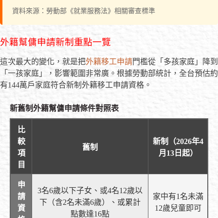
資料來源：勞動部《就業服務法》相關審查標準
外籍幫傭申請新制重點一覽
這次最大的變化，就是把
外籍移工申請
門檻從「多孩家庭」降到
「一孩家庭」，影響範圍非常廣。根據勞動部統計，全台預估約
有144萬戶家庭符合新制外籍移工申請資格。
新舊制外籍幫傭申請條件對照表
比
較
新制（2026年4
舊制
項
月13日起）
目
申
3名6歲以下子女、或4名12歲以
請
家中有1名未滿
下（含2名未滿6歲）、或累計
資
12歲兒童即可
點數達16點