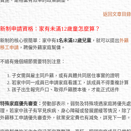
實施，是相當有效率的政策調整。
返回文章目錄
新制申請資格：家有未滿12歲童怎麼算？
新制的核心很簡單：家中有
1名未滿12歲兒童
，就可以提出
外籍
移工申請
，聘僱外籍家庭幫傭。
不過有幾個細節需要特別注意：
子女需與雇主同戶籍，或有具體共同居住事實的證明
若家中同一成員已申請家庭看護工，該成員不得重複計算
孩子出生報完戶口、取得戶籍謄本後，才能正式送件
特殊家庭優先審查：
勞動部表示，弱勢及特殊境遇家庭將優先處
理。若家中孩子有罕見疾病、身心障礙或發展遲緩等情況，除了
外籍移工申請優先審查外，就業安定費也有減免，詳見下一節。