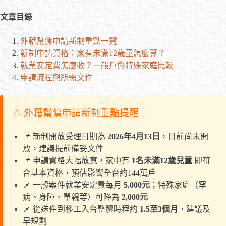
文章目錄
外籍幫傭申請新制重點一覽
新制申請資格：家有未滿12歲童怎麼算？
就業安定費怎麼收？一般戶與特殊家庭比較
申請流程與所需文件
⚠️ 外籍幫傭申請新制重點提醒
📌 新制開放受理日期為
2026年4月13日
，目前尚未開
放，建議提前備妥文件
📌 申請資格大幅放寬，家中有
1名未滿12歲兒童
即符
合基本資格，預估影響全台約144萬戶
📌 一般案件就業安定費每月
5,000元
；特殊家庭（罕
病、身障、單親等）可降為
2,000元
📌 從送件到移工入台整體時程約
1.5至3個月
，建議及
早規劃