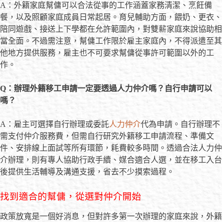
A：外籍家庭幫傭可以合法從事的工作涵蓋家務清潔、烹飪備
餐，以及照顧家庭成員日常起居。育兒輔助方面，餵奶、更衣、
陪同遊戲、接送上下學都在允許範圍內，對雙薪家庭來說協助相
當全面。不過需注意，幫傭工作限於雇主家庭內，不得派遣至其
他地方提供服務，雇主也不可要求幫傭從事許可範圍以外的工
作。
Q：辦理外籍移工申請一定要透過人力仲介嗎？自行申請可以
嗎？
A：雇主可選擇自行辦理或委託
人力仲介
代為申請。自行辦理不
需支付仲介服務費，但需自行研究外籍移工申請流程、準備文
件、安排線上面試等所有環節，耗費較多時間。透過合法人力仲
介辦理，則有專人協助行政手續、媒合適合人選，並在移工入台
後提供生活輔導及溝通支援，省去不少摸索過程。
找到適合的幫傭，從選對仲介開始
政策放寬是一個好消息，但對許多第一次辦理的家庭來說，外籍