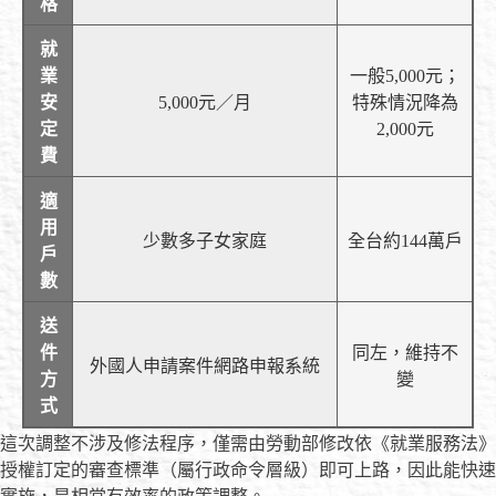
格
就
業
一般5,000元；
安
5,000元／月
特殊情況降為
定
2,000元
費
適
用
少數多子女家庭
全台約144萬戶
戶
數
送
件
同左，維持不
外國人申請案件網路申報系統
方
變
式
這次調整不涉及修法程序，僅需由勞動部修改依《就業服務法》
授權訂定的審查標準（屬行政命令層級）即可上路，因此能快速