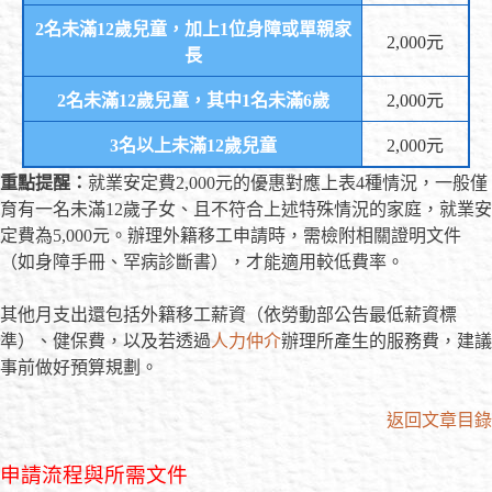
2名未滿12歲兒童，加上1位身障或單親家
2,000元
長
2名未滿12歲兒童，其中1名未滿6歲
2,000元
3名以上未滿12歲兒童
2,000元
重點提醒：
就業安定費2,000元的優惠對應上表4種情況，一般僅
育有一名未滿12歲子女、且不符合上述特殊情況的家庭，就業安
定費為5,000元。辦理外籍移工申請時，需檢附相關證明文件
（如身障手冊、罕病診斷書），才能適用較低費率。
其他月支出還包括外籍移工薪資（依勞動部公告最低薪資標
準）、健保費，以及若透過
人力仲介
辦理所產生的服務費，建議
事前做好預算規劃。
返回文章目錄
申請流程與所需文件