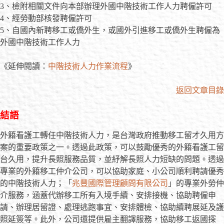
3、檢附相關文件向本部辦理外國中階技術工作人力聘僱許可
4、經勞動部核發聘僱許可
5、自國內新聘移工或僑外生，或國外引進移工或僑外生聘僱為
外國中階技術工作人力
《延伸閱讀：
中階技術人力作業流程
》
返回文章目錄
結語
外籍看護工轉任中階技術人力，是台灣政府推動移工留才久用方
案的重要政策之一。透過此政策，可以鼓勵優秀的外籍看護工留
台久用，提升長照服務品質，並紓解長照人力短缺的問題。透過
專業的外籍移工仲介公司，可以協助家庭、小公司順利聘請優秀
的中階技術人力；「
兆豐國際管理顧問有限公司
」的專業外勞仲
介服務，涵蓋代辦移工所有入境手續、安排接機、協助聘僱申
請、辦理居留證、處理逃跑事宜、安排體檢、協助續聘展延及護
照延簽等。此外，公司還提供雇主翻譯服務，協助移工返國探