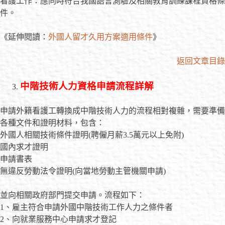
看護工作：應同時符合我國語言測驗及相關教育訓練課程資格條
件。
《延伸閱讀：
外國人留才久用方案適用條件
》
返回文章目錄
中階技術人力資格
申請流程詳解
申請外籍看護工轉換成中階技術人力的流程相對複雜，需要準備
各種文件和證明材料，包含：
外國人相關技術條件證明(聘僱月薪3.5萬元以上免附)
國內求才證明
申請書表
無違反勞動法令證明(向當地勞動主管機關申請)
並向相關政府部門提交申請。流程如下：
1、雇主符合申請外國中階技術工作人力之條件者
2、向就業服務中心申請求才登記