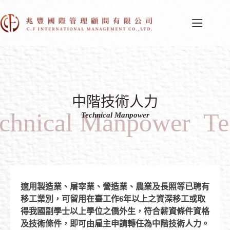
中階技術人力
chnical Manpower
Te
Technical Manpower
適用製造業、屠宰業、營造業、農業及長照等已聘有
移工業別，可留用在臺工作
6
年以上之資深移工或取
得我國副學士以上學位之僑外生，符合薪資條件資格
及技術條件，即可由雇主申請轉任為中階技術人力。