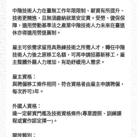
中階技術人力在臺無工作年限限制、薪資有所提升、
技術更精進，且無須繳納就業安定費。受勞、健保保
障，適用勞動基準法之產業中階技術人力未來在臺退
休亦得適用勞退舊制。
雇主可依需求留用具熟練技術之所需人才，轉任中階
技術人力後之原移工名額，可再申請招募新移工，雇
主整體外籍人力增加，有助紓緩用人需求。
雇主資格
：
與聘僱移工條件相同，符合資格者由雇主申請聘僱，
每次許可
3
年。
外國人資格
：
達一定薪資門檻及技術資格條件
(
專業證照、訓練
課
程或實作認定擇一
)。
開放類別
：