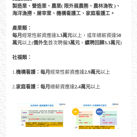
製造業、營造業、農業
(
限外展農務、農林漁牧
)
、
海洋漁撈、屠宰業、機構看護工、家庭看護工。
產業類：
每月
經常性薪資應達
3.3
萬元
以上，或年總薪資達
50
萬元
以上(
僑外生
首次聘僱
3
萬元
，
續聘回歸
3.3
萬元
)
社福類：
1.
機構看護：
每月
經常性薪資應達
2.9
萬元
以上
2.
家庭看護：
每月
總薪資應達
2.4
萬元
以上