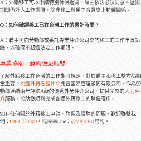
A：外籍移工可以申請特別休假返國，雇主依法必須同意。返國
期間仍計入工作期限，除非移工與雇主合意終止聘僱關係。
Q
：如何確認移工已在台灣工作的累計時間？
A：雇主可向勞動部或委託專業仲介公司查詢移工的工作年資記
錄，以確保不超過法定工作期限。
專業協助，讓聘僱更順暢
了解外籍移工在台灣的工作期限規定，對於雇主和移工雙方都相
當重要。
桃園外籍看護仲介
兆豐國際管理顧問有限公司，作為勞
動部連續兩年評鑑A級的優秀外勞仲介公司，提供完整的
人力仲
介
服務，協助您順利完成各類外籍移工的聘僱程序。
如有任何關於外籍移工申請、聘僱及續聘的問題，歡迎聯繫我
們：
0989-773300
，或透過Line：
@V8IoiEO
諮詢。