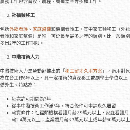
農務工作包含畜牧、農糧、養殖漁業等多種工作。
社福類移工
包括
外籍看護
、
家庭幫傭
和機構看護工。其中家庭類移工（外籍
看護和家庭幫傭）是唯一可延長至最多14年的類別，比一般類別
多出2年的工作期限。
中階技術人力
中階技術人力是勞動部推出的「
移工留才久用方案
」，適用對象
為在台工作6年以上、具一定技術的資深移工或副學士學位以上
僑外生。特點為：
每次許可期間為3年
從事中階技術工作滿5年，符合條件可申請永久居留
薪資條件：社福類機構看護月薪2.9萬元以上，家庭看護月
薪2.4萬元以上；產業類月薪3.3萬元以上或年薪50萬元以上