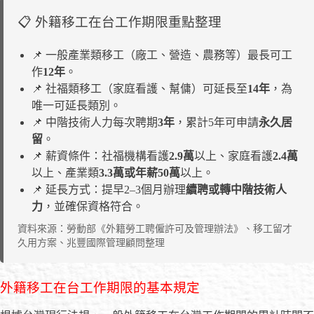
📋 外籍移工在台工作期限重點整理
📌 一般產業類移工（廠工、營造、農務等）最長可工
作
12年
。
📌 社福類移工（家庭看護、幫傭）可延長至
14年
，為
唯一可延長類別。
📌 中階技術人力每次聘期
3年
，累計5年可申請
永久居
留
。
📌 薪資條件：社福機構看護
2.9萬
以上、家庭看護
2.4萬
以上、產業類
3.3萬或年薪50萬
以上。
📌 延長方式：提早2–3個月辦理
續聘或轉中階技術人
力
，並確保資格符合。
資料來源：勞動部《外籍勞工聘僱許可及管理辦法》、移工留才
久用方案、兆豐國際管理顧問整理
外籍移工在台工作期限的基本規定