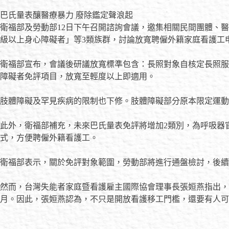
巴氏量表釀醫療暴力 廢除鑑定聲浪起
衛福部及勞動部12日下午召開諮詢會議，邀集相關民間團體、
級以上身心障礙者」等3類族群，討論放寬聘僱外籍家庭看護工
衛福部宣布，會議後研議放寬標準包含：長照對象自核定長照服
障礙者免評項目，放寬至輕度以上即適用。
肢體障礙及罕見疾病的限制也下修。肢體障礙部分原本限定運動
此外，衛福部補充，未來巴氏量表免評將增加2類別，為呼吸器
式，方便聘僱外籍看護工。
衛福部表示，關於免評對象範圍，勞動部將進行通盤檢討，後續
然而，台灣失能者家庭暨看護雇主國際協會理事長張姮燕指出，
月。因此，張姮燕認為，不只是開放看護移工門檻，還要有人可