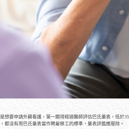
但是想要申請外籍看護，第一關得經過醫師評估巴氏量表，低於3
區，都沒有用巴氏量表當作聘雇移工的標準，量表評鑑應廢除。