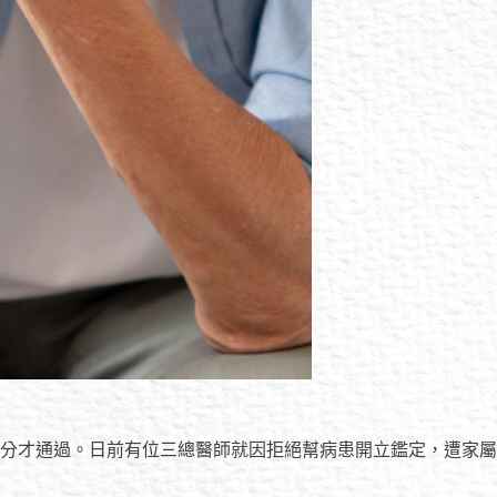
5分才通過。日前有位三總醫師就因拒絕幫病患開立鑑定，遭家屬