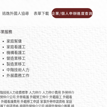
企業/個人申辦進度查詢
逃逸外國人協尋
表單下載
專業服務
家庭幫傭
家庭看護工
機構看護工
營造業移工
製造業移工
中階技術人力
外展農務工作
中階技術人力收費標準
人力仲介
人力仲介費用
外勞仲介
外勞仲介公司
外勞看護
外籍勞工仲介
外籍廠工
外籍看
護
外籍看護費用
外籍移工申請
家事外勞申請資格
家庭
看護工申請資格
桃園外勞仲介公司
桃園外勞仲介推薦
桃