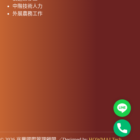
中階技術人力
外展農務工作
Line
24H連
© 2026 兆豐國際管理顧問.／Designed by
HOWMAI Tech
.